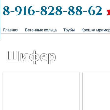
8-916-828-88-62
Главная
Бетонные кольца
Трубы
Крошка мрамо
Шифер
Плоский лист
Плоский ли
1500х250х8
1500х300х8
мм
мм
190
227
руб.
руб.