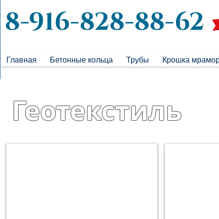
8-916-828-88-62
Главная
Бетонные кольца
Трубы
Крошка мрамо
Геотекстиль
Геотекстиль (200) (ширина = 1м)
Геотекстиль 
40руб./
45
п.м.
руб./
Рулон
п.м.
=
Рулон
3600
=
руб.
4200